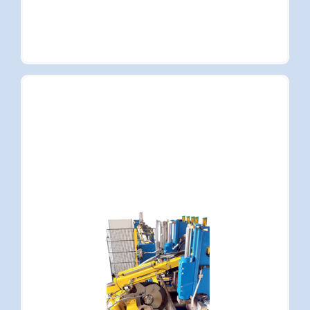
Hoch­leistungs­sägen
Highlights
Einsatz von Hartmetall- und HSS-
Sägeblätter
Sägevorschub mittels