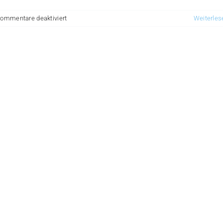
für
ommentare deaktiviert
Weiterles
Enden­
bearbeitung­
sanlagen