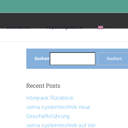
Home
»
Endenbearbeiten
Unternehmen
Verpackungstechnik
Suchen
Suchen
Recent Posts
interpack Rückblick
sema systemtechnik neue
Geschäftsführung
sema systemtechnik auf der