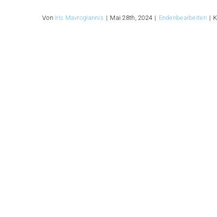
Von
Iris Mavrogiannis
|
Mai 28th, 2024
|
Endenbearbeiten
|
K