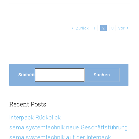
1300
s
News
Zurück
Vor
1
2
3
Suchen
Suchen
Recent Posts
interpack Rückblick
sema systemtechnik neue Geschäftsführung
sema systemtechnik auf der interpack