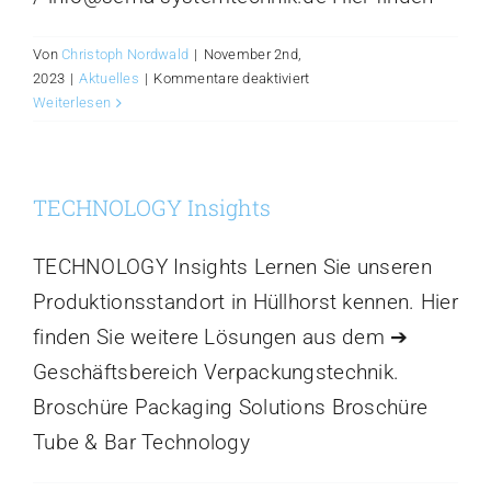
Von
Christoph Nordwald
|
November 2nd,
für
2023
|
Aktuelles
|
Kommentare deaktiviert
Austausch
Weiterlesen
einer
Verpackungslinie
News
TECHNOLOGY Insights
TECHNOLOGY Insights Lernen Sie unseren
Produktionsstandort in Hüllhorst kennen. Hier
finden Sie weitere Lösungen aus dem ➔
Geschäftsbereich Verpackungstechnik.
Broschüre Packaging Solutions Broschüre
Tube & Bar Technology