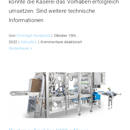
konnte die Käserei das Vorhaben erfolgreich
umsetzen. Sind weitere technische
Informationen
Von
Christoph Nordwald
|
Oktober 15th,
für
2022
|
Aktuelles
|
Kommentare deaktiviert
Verpackungslinie
Weiterlesen
bei
Käserei
Loose