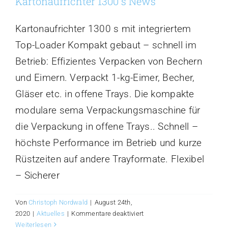
Kartonaufrichter 1300 s News
Kartonaufrichter 1300 s mit integriertem
Top-Loader Kompakt gebaut – schnell im
Betrieb: Effizientes Verpacken von Bechern
und Eimern. Verpackt 1-kg-Eimer, Becher,
Gläser etc. in offene Trays. Die kompakte
modulare sema Verpackungsmaschine für
die Verpackung in offene Trays.. Schnell –
höchste Performance im Betrieb und kurze
Rüstzeiten auf andere Trayformate. Flexibel
– Sicherer
Von
Christoph Nordwald
|
August 24th,
für
2020
|
Aktuelles
|
Kommentare deaktiviert
Kartonaufrichter
Weiterlesen