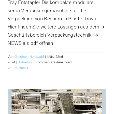
Tray Entstapler Die kompakte modulare
sema Verpackungsmaschine für die
Verpackung von Bechern in Plastik-Trays …
Hier finden Sie weitere Lösungen aus dem ➔
Geschäftsbereich Verpackungstechnik. ➔
NEWS als pdf öffnen
Von
Christoph Nordwald
|
März 22nd,
für
2024
|
Aktuelles
|
Kommentare deaktiviert
Top-
Weiterlesen
Loader
2100
s
NEWS