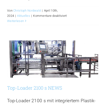
Von
Christoph Nordwald
|
April 10th,
für
2024
|
Aktuelles
|
Kommentare deaktiviert
Wrap-
Weiterlesen
Around
Packer
3100
s
NEWS
03/2024
Top-Loader 2100 s NEWS
Top-Loader 2100 s mit integriertem Plastik-